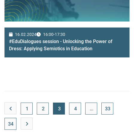
16.02.2024
16:00-17:30
#EduDialogues session - Unlocking the Power of
Dress: Applying Semiotics in Education
1
2
3
4
...
33
34