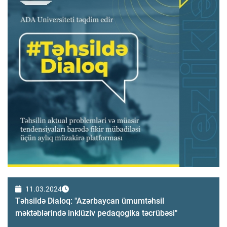
11.03.2024
Təhsildə Dialoq: "Azərbaycan ümumtəhsil
məktəblərində inklüziv pedaqogika təcrübəsi"