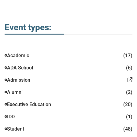
Event types:
Academic
(17)
ADA School
(6)
Admission
Alumni
(2)
Executive Education
(20)
IDD
(1)
Student
(48)