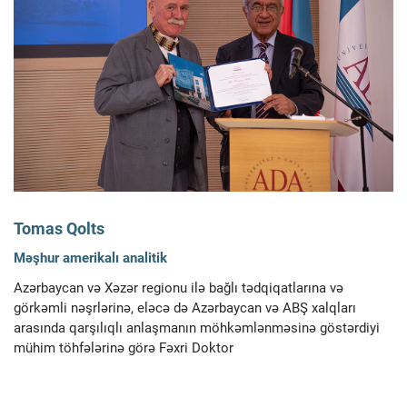
Tomas Qolts
Məşhur amerikalı analitik
Azərbaycan və Xəzər regionu ilə bağlı tədqiqatlarına və
görkəmli nəşrlərinə, eləcə də Azərbaycan və ABŞ xalqları
arasında qarşılıqlı anlaşmanın möhkəmlənməsinə göstərdiyi
mühim töhfələrinə görə Fəxri Doktor