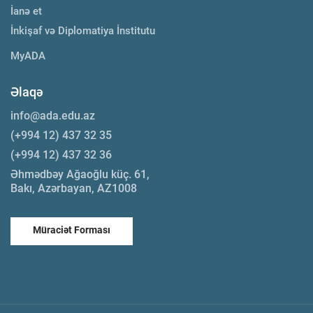
İanə et
İnkişaf və Diplomatiya İnstitutu
MyADA
Əlaqə
info@ada.edu.az
(+994 12) 437 32 35
(+994 12) 437 32 36
Əhmədbəy Ağaoğlu küç. 61,
Bakı, Azərbayan, AZ1008
Müraciət Forması