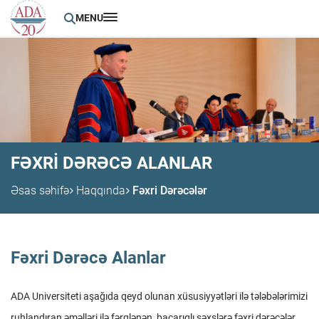
MENU
FƏXRI DƏRƏCƏ ALANLAR
Əsas səhifə
Haqqında
Fəxri Dərəcələr
Fəxri Dərəcə Alanlar
ADA Universiteti aşağıda qeyd olunan xüsusiyyətləri ilə tələbələrimizi
ruhlandıran,əməlləri ilə fərqlənən, bacarıqlı şəxslərə fəxri dərəcələr