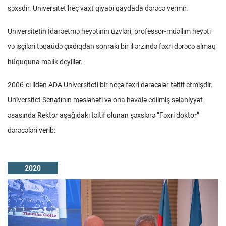
şəxsdir. Universitet heç vaxt qiyabi qaydada dərəcə vermir.
Universitetin İdarəetmə heyətinin üzvləri, professor-müəllim heyəti
və işçiləri təqaüdə çıxdıqdan sonrakı bir il ərzində fəxri dərəcə almaq
hüququna malik deyillər.
2006-cı ildən ADA Universiteti bir neçə fəxri dərəcələr təltif etmişdir.
Universitet Senatının məsləhəti və ona həvalə edilmiş səlahiyyət
əsasında Rektor aşağıdakı təltif olunan şəxslərə “Fəxri doktor”
dərəcələri verib:
2020