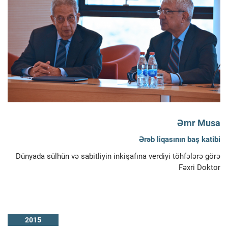
Əmr Musa
Ərəb liqasının baş katibi
Dünyada sülhün və sabitliyin inkişafına verdiyi töhfələrə görə
Fəxri Doktor
2015