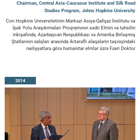
Chairman, Central Asia-Caucasus Institute and Silk Road
Studies Program, Johns Hopkins University
Con Hopkins Universitetinin Mərkəzi Asiya-Qafqaz İnstitutu və
İpək Yolu Araşdırmaları Proqramının sədri Elmin və təhsilin
inkişafında, Azərbaycan Respublikası və Amerika Birləşmiş
Ştatlarının xalqları arasında ikitərəfli əlaqələrin təşviqindəki
nailiyyətlərə görə humanitar elmlər üzrə Fəxri Doktor
2014