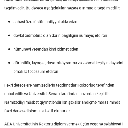
təqdim edir. Bu dərəcə aşağıdakılar nəzərə alınmaqla təqdim edilir:
sahəsi üzrə üstün nailiyyət əldə edən
dövlət xidmətinə olan dərin bağlılığını nümayiş etdirən
nümunəvi vətəndaş kimi xidmət edən
dürüstlük, ləyaqət, davamlı öyrənmə və zəhmətkeşliyin dəyərini
əməli ilə təcəssüm etdirən
Fəxri dərəcələrə namizədlərin təqdimatları Rektorluq tərəfindən
qəbul edilir və Universitet Senatı tərəfindən nəzərdən keçirilir.
Namizədliyi müsbət qiymətləndirilən şəxslər andiçmə mərasimində
fəxri dərəcə diplomu ilə təltif olunurlar.
ADA Universitetinin Rektoru diplom vermək üçün yeganə səlahiyyətli