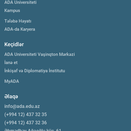
ADA Universiteti
Kampus
Tələbə Həyatı
ADA-da Karyera
Keçidlər
ADA Universiteti Vaşinqton Mərkəzi
İanə et
İnkişaf və Diplomatiya İnstitutu
MyADA
Əlaqə
info@ada.edu.az
(+994 12) 437 32 35
(+994 12) 437 32 36
Əhmədbəy Ağaoğlu küç. 61,