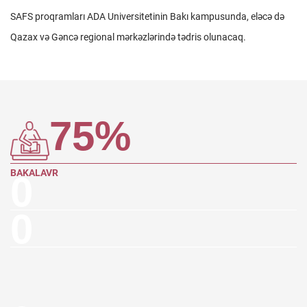
SAFS proqramları ADA Universitetinin Bakı kampusunda, eləcə də
Qazax və Gəncə regional mərkəzlərində tədris olunacaq.
75
%
BAKALAVR
0
0