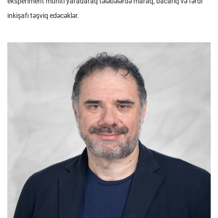
eksperiment mühiti yaradaraq tələbələrdə maraq, bacarıq və fərdi
inkişafı təşviq edəcəklər.