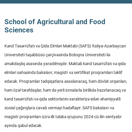
School of Agricultural and Food
Sciences
Kənd Təsərrüfatı və Qida Elmləri Məktəbi (SAFS) İtaliya-Azərbaycan
Universiteti təşəbbüsü çərçivəsində Boloqna Universiteti ilə
əməkdaşlıq əsasında yaradılmışdır. Məktəb kənd təsərrüfatı və qida
elmləri sahəsində bakalavr, magistr və sertifikat proqramları təklif
edəcək. Proqramlar tədqiqatlara əsaslanaraq, həm dövlət orqanları,
həm özəl tərəfdaşlar, həm də yerli icmalarla birlikdə hazırlanacaq və
kənd təsərrüfatı və qida sektorlarını xarakterizə edən əhəmiyyətli
sosial çağırışlara cavab verməyi hədəfləyir. SAFS bakalavr və
magistr proqramları üzrə ilk tələbə qrupunu 2024-cü ilin sentyabr
ayında qəbul edəcək.