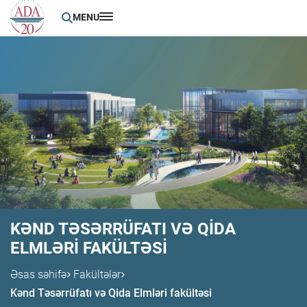
MENU
KƏND TƏSƏRRÜFATI VƏ QIDA
ELMLƏRI FAKÜLTƏSI
Əsas səhifə
Fakültələr
Kənd Təsərrüfatı və Qida Elmləri fakültəsi