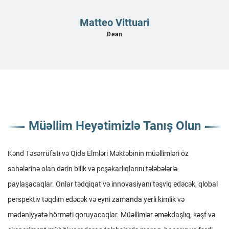
Matteo Vittuari
Dean
Müəllim Heyətimizlə Tanış Olun
Kənd Təsərrüfatı və Qida Elmləri Məktəbinin
müəllimləri öz
sahələrinə olan dərin bilik və peşəkarlıqlarını tələbələrlə
paylaşacaqlar. Onlar tədqiqat və innovasiyanı təşviq edəcək, qlobal
perspektiv təqdim edəcək və eyni zamanda yerli kimlik və
mədəniyyətə hörməti qoruyacaqlar. Müəllimlər əməkdaşlıq, kəşf və