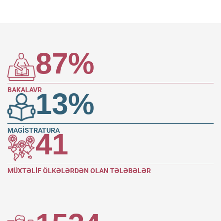
87
%
BAKALAVR
13
%
MAGİSTRATURA
41
MÜXTƏLİF ÖLKƏLƏRDƏN OLAN TƏLƏBƏLƏR