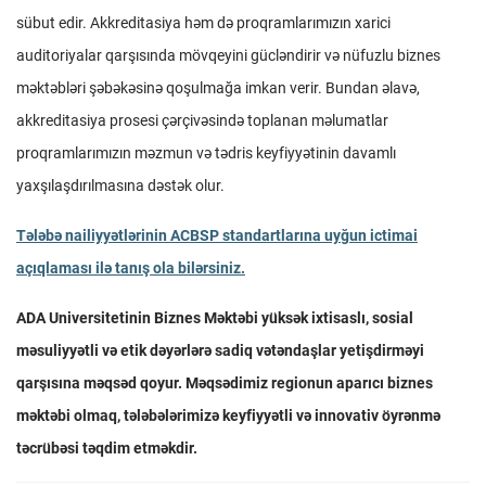
sübut edir. Akkreditasiya həm də proqramlarımızın xarici
auditoriyalar qarşısında mövqeyini gücləndirir və nüfuzlu biznes
məktəbləri şəbəkəsinə qoşulmağa imkan verir. Bundan əlavə,
akkreditasiya prosesi çərçivəsində toplanan məlumatlar
proqramlarımızın məzmun və tədris keyfiyyətinin davamlı
yaxşılaşdırılmasına dəstək olur.
Tələbə nailiyyətlərinin ACBSP standartlarına uyğun ictimai
açıqlaması ilə tanış ola bilərsiniz.
ADA Universitetinin Biznes Məktəbi yüksək ixtisaslı, sosial
məsuliyyətli və etik dəyərlərə sadiq vətəndaşlar yetişdirməyi
qarşısına məqsəd qoyur. Məqsədimiz regionun aparıcı biznes
məktəbi olmaq, tələbələrimizə keyfiyyətli və innovativ öyrənmə
təcrübəsi təqdim etməkdir.