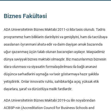
Biznes Fakültəsi
ADA Universitetinin Biznes Məktəbi 2011-ci ildə təsis olunub. Tədris
proqramımız həm biliklərin dərinliyini və genişliyini, həm də təcrübəyə
əsaslanan öyrənməni əhatə edir və daim dəyişən əmək bazarında
uğur qazanmaq üçün tələb olunan bacarıqları aşılayır. Məqsədimiz
dünya səviyyəli biznes məktəbi olmaqdır. Biz məzunlarımızı biznesin
idarə olunması və siyasətin formalaşdırılması ilə bağlı ənənəvi
düşüncə sərhədlərini aşmağa və təsir göstərməyə hazır şəkildə
yetişdiririk. Onlar innovativ ruhlu, sahibkarlığa açıq, yüksək etik
dəyərlərə, şərəf və dürüstlüyə malik fərdlərdir.
ADA Universitetinin Biznes Məktəbi 2019-cu ilin noyabrından
ACBSP-nin (Accreditation Council for Business Schools and