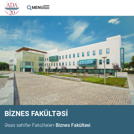
MENU
BIZNES FAKÜLTƏSI
Əsas səhifə
Fakültələr
Biznes Fakültəsi