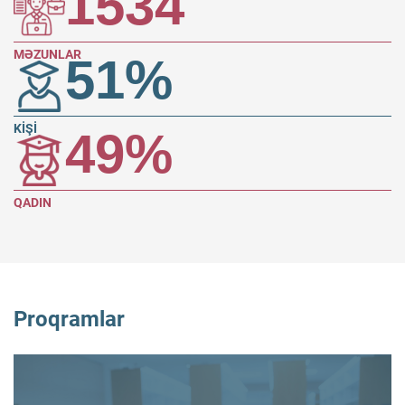
1534
MƏZUNLAR
51
%
KİŞİ
49
%
QADIN
Proqramlar