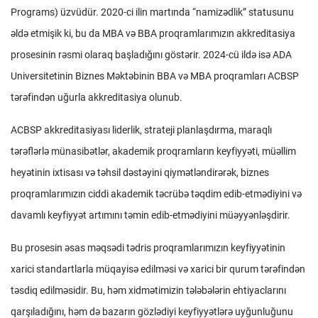
Programs) üzvüdür. 2020-ci ilin martında “namizədlik” statusunu
əldə etmişik ki, bu da MBA və BBA proqramlarımızın akkreditasiya
prosesinin rəsmi olaraq başladığını göstərir. 2024-cü ildə isə ADA
Universitetinin Biznes Məktəbinin BBA və MBA proqramları ACBSP
tərəfindən uğurla akkreditasiya olunub.
ACBSP akkreditasiyası liderlik, strateji planlaşdırma, maraqlı
tərəflərlə münasibətlər, akademik proqramların keyfiyyəti, müəllim
heyətinin ixtisası və təhsil dəstəyini qiymətləndirərək, biznes
proqramlarımızın ciddi akademik təcrübə təqdim edib-etmədiyini və
davamlı keyfiyyət artımını təmin edib-etmədiyini müəyyənləşdirir.
Bu prosesin əsas məqsədi tədris proqramlarımızın keyfiyyətinin
xarici standartlarla müqayisə edilməsi və xarici bir qurum tərəfindən
təsdiq edilməsidir. Bu, həm xidmətimizin tələbələrin ehtiyaclarını
qarşıladığını, həm də bazarın gözlədiyi keyfiyyətlərə uyğunluğunu