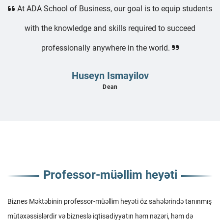
At ADA School of Business, our goal is to equip students
with the knowledge and skills required to succeed
professionally anywhere in the world.
Huseyn Ismayilov
Dean
Professor-müəllim heyəti
Biznes Məktəbinin professor-müəllim heyəti öz sahələrində tanınmış
mütəxəssislərdir və bizneslə iqtisadiyyatın həm nəzəri, həm də