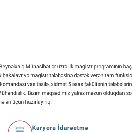
eynəlxalq Münasibətlər üzrə ilk magistr proqramının başla
 bakalavr və magistr tələbəsinə dəstək verən tam funksio
komandası vasitəsilə, xidmət 5 əsas fakültənin tələbələrin
 & Mühəndislik. Bizim məqsədimiz yalnız məzun olduqdan so
ələri üçün hazırlayırıq.
Karyera İdarəetmə