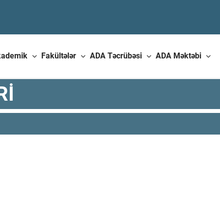
kademik
Fakültələr
ADA Təcrübəsi
ADA Məktəbi
RI