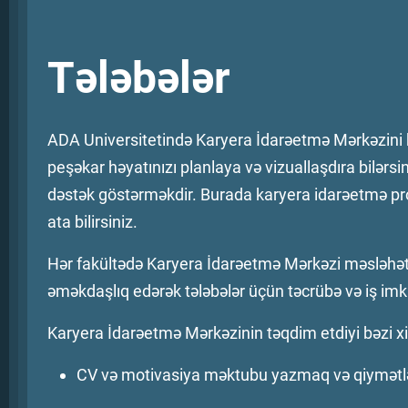
Tələbələr
ADA Universitetində Karyera İdarəetmə Mərkəzini k
peşəkar həyatınızı planlaya və vizuallaşdıra bilərs
dəstək göstərməkdir. Burada karyera idarəetmə prose
ata bilirsiniz.
Hər fakültədə Karyera İdarəetmə Mərkəzi məsləhətçisi
əməkdaşlıq edərək tələbələr üçün təcrübə və iş imka
Karyera İdarəetmə Mərkəzinin təqdim etdiyi bəzi x
CV və motivasiya məktubu yazmaq və qiymət