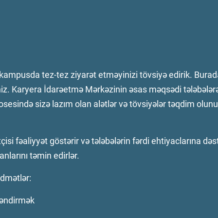
ampusda tez-tez ziyarət etməyinizi tövsiyə edirik. Bura
iniz. Karyera İdarəetmə Mərkəzinin əsas məqsədi tələbələrə 
sində sizə lazım olan alətlər və tövsiyələr təqdim olunur,
 fəaliyyət göstərir və tələbələrin fərdi ehtiyaclarına dəst
nlarını təmin edirlər.
idmətlər:
ləndirmək