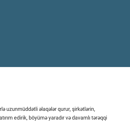
lə uzunmüddətli əlaqələr qurur, şirkətlərin,
 yatırım edirik, böyümə yaradır və davamlı tərəqqi