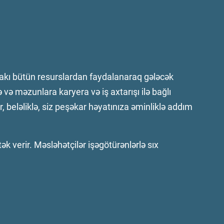
dakı bütün resurslardan faydalanaraq gələcək
və məzunlara karyera və iş axtarışı ilə bağlı
 beləliklə, siz peşəkar həyatınıza əminliklə addım
ək verir. Məsləhətçilər işəgötürənlərlə sıx