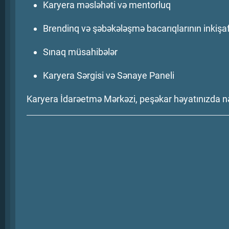
Karyera məsləhəti və mentorluq
Brendinq və şəbəkələşmə bacarıqlarının inkişaf
Sınaq müsahibələr
Karyera Sərgisi və Sənaye Paneli
Karyera İdarəetmə Mərkəzi, peşəkar həyatınızda nə