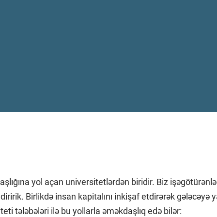
ğına yol açan universitetlərdən biridir. Biz işəgötürənlər
diririk. Birlikdə insan kapitalını inkişaf etdirərək gələcəyə
eti tələbələri ilə bu yollarla əməkdaşlıq edə bilər: