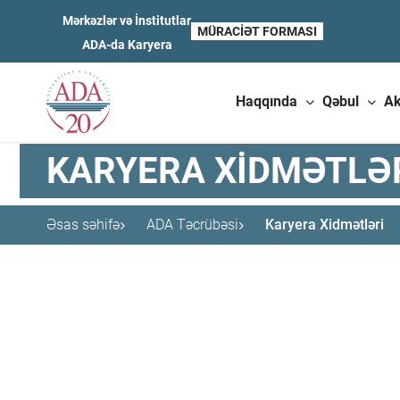
Mərkəzlər və İnstitutlar
MÜRACIƏT FORMASI
ADA-da Karyera
Haqqında
Qəbul
A
KARYERA XIDMƏTLƏ
Əsas səhifə
ADA Təcrübəsi
Karyera Xidmətləri