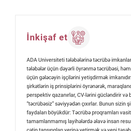
İnkişaf et
ADA Universiteti tələbələrinə təcrübə imkanl
tələbələr üçün dəyərli öyrənmə təcrübəsi, həm d
üçün gələcəyin işçilərini yetişdirmək imkanıdır
şirkətlərin iş prinsiplərini öyrənərək, maraqlan
perspektiv qazanırlar, CV-lərini gücləndirir və
“təcrübəsiz” səviyyədən çıxırlar. Bunun sizin ş
faydaları böyükdür: Təcrübə proqramları vasit
tamamlanmamış layihələrdə əlavə insan resu
çətin tapşırıqları yerinə yetirmək və yeni təşə