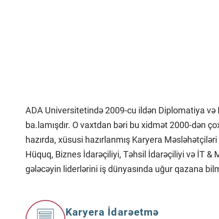
ADA Universitetində 2009-cu ildən Diplomatiya və B
ba.lamışdır. O vaxtdan bəri bu xidmət 2000-dən çox
hazırda, xüsusi hazırlanmış Karyera Məsləhətçiləri 
Hüquq, Biznes İdarəçiliyi, Təhsil İdarəçiliyi və İT
gələcəyin liderlərini iş dünyasında uğur qazana bilm
Karyera İdarəetmə