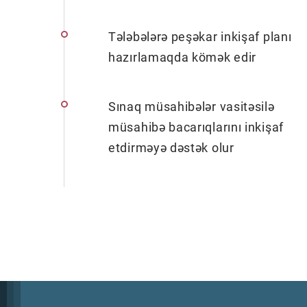
Tələbələrə peşəkar inkişaf planı
hazırlamaqda kömək edir
Sınaq müsahibələr vasitəsilə
müsahibə bacarıqlarını inkişaf
etdirməyə dəstək olur