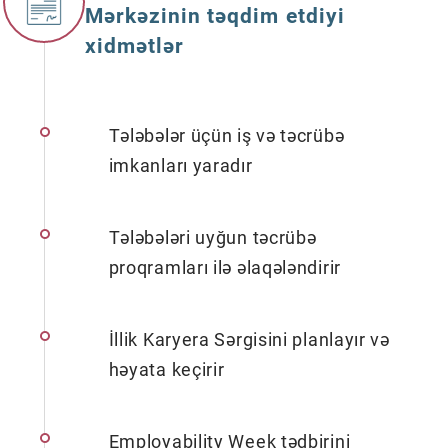
Mərkəzinin təqdim etdiyi
xidmətlər
Tələbələr üçün iş və təcrübə
imkanları yaradır
Tələbələri uyğun təcrübə
proqramları ilə əlaqələndirir
İllik Karyera Sərgisini planlayır və
həyata keçirir
Employability Week tədbirini