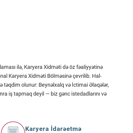
ması ilə, Karyera Xidməti də öz fəaliyyətinə
nal Karyera Xidməti Bölməsinə çevrilib. Hal-
ə təqdim olunur: Beynəlxalq və İctimai Əlaqələr,
nra iş tapmaq deyil — biz gənc istedadlarını və
Karyera İdarəetmə