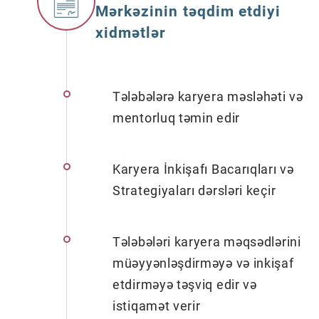
Mərkəzinin təqdim etdiyi
xidmətlər
Tələbələrə karyera məsləhəti və
mentorluq təmin edir
Karyera İnkişafı Bacarıqları və
Strategiyaları dərsləri keçir
Tələbələri karyera məqsədlərini
müəyyənləşdirməyə və inkişaf
etdirməyə təşviq edir və
istiqamət verir