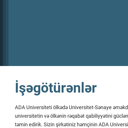
İşəgötürənlər
ADA Universiteti ölkədə Universitet-Sənaye əməkdaşlı
universitetin və ölkənin rəqabət qabiliyyətini güclən
təmin edirik. Sizin şirkətiniz həmçinin ADA Universit