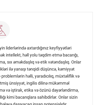
in liderlərində axtardığınız keyfiyyətləri
k intellekt, həll yolu təqdim etmə bacarığı,
ma, sıx əməkdaşlıq və etik vətəndaşlıq. Onlar
ləri ilə yanaşı tənqidi düşüncə, kəmiyyət
 problemlərin həlli, yaradıcılıq, müxtəliflik və
etmiş ünsiyyət, ingilis dilinə mükəmməl
mə və iştirak, etika və özünü dəyərləndirmə,
ığı kimi bacarıqlara sahibdirlər. Onlar sizin
rhələyə daşıyacaq insan potensialıdır.