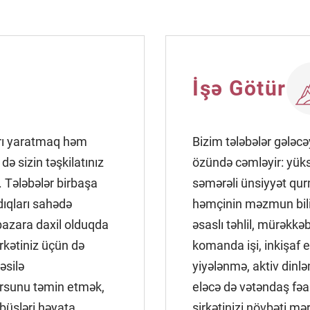
İşə Götür
arı yaratmaq həm
Bizim tələbələr gələcəy
ə sizin təşkilatınız
özündə cəmləyir: yüksə
. Tələbələr birbaşa
səmərəli ünsiyyət qur
dıqları sahədə
həmçinin məzmun bilik
 bazara daxil olduqda
əsaslı təhlil, mürəkkəb
irkətiniz üçün də
komanda işi, inkişaf 
əsilə
yiyələnmə, aktiv dinlə
rsunu təmin etmək,
eləcə də vətəndaş fəall
bbüsləri həyata
şirkətinizi növbəti mə