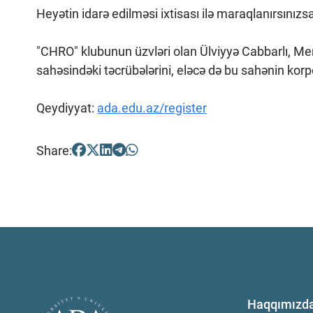
Heyətin idarə edilməsi ixtisası ilə maraqlanırsınızs
"CHRO" klubunun üzvləri olan Ülviyyə Cabbarlı, Mer
sahəsindəki təcrübələrini, eləcə də bu sahənin kor
Qeydiyyat:
ada.edu.az/register
Share:
Haqqımızd