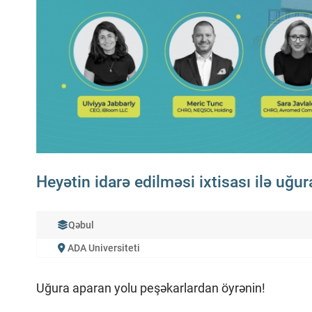
Heyətin idarə edilməsi ixtisası ilə uğu
Qəbul
ADA Universiteti
Uğura aparan yolu peşəkarlardan öyrənin!