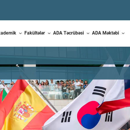
kademik
Fakültələr
ADA Təcrübəsi
ADA Məktəbi