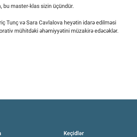
a, bu master-klas sizin üçündür.
iç Tunç və Sara Cavlalova heyətin idarə edilməsi
porativ mühitdəki əhəmiyyətini müzakirə edəcəklər.
a
Keçidlər