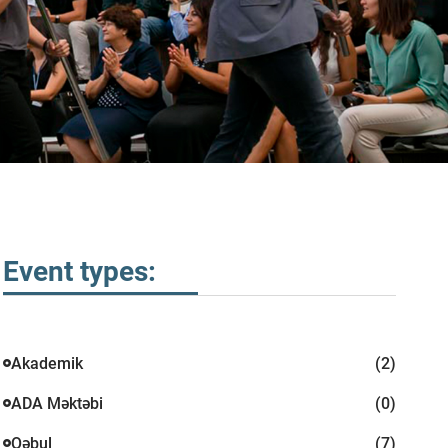
Event types:
Akademik
(2)
ADA Məktəbi
(0)
Qəbul
(7)