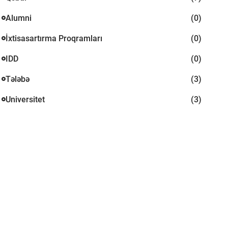
Alumni
(0)
İxtisasartırma Proqramları
(0)
IDD
(0)
Tələbə
(3)
Universitet
(3)