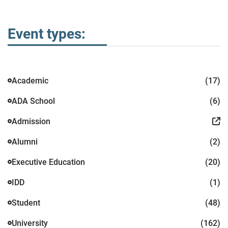
Event types:
Academic
(17)
ADA School
(6)
Admission
Alumni
(2)
Executive Education
(20)
IDD
(1)
Student
(48)
University
(162)