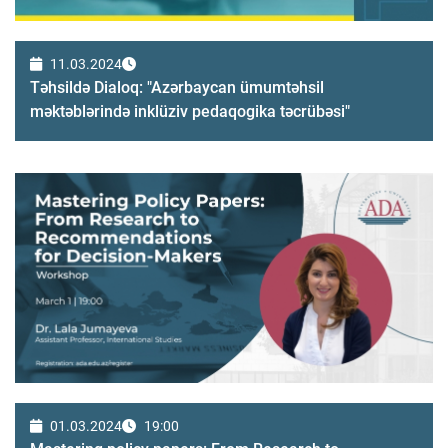
11.03.2024
Təhsildə Dialoq: "Azərbaycan ümumtəhsil
məktəblərində inklüziv pedaqogika təcrübəsi"
01.03.2024
19:00