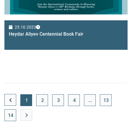
25.10.2023
Heydar Aliyev Centennial Book Fair
1
2
3
4
...
13
14