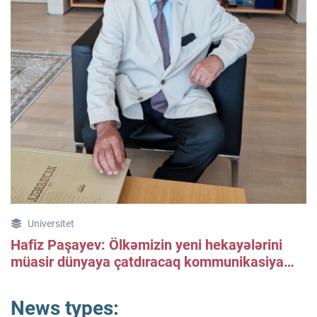
Universitet
Hafiz Paşayev: Ölkəmizin yeni hekayələrini
müasir dünyaya çatdıracaq kommunikasiya
mütəxəssislərinə ehtiyacımız var
News types: