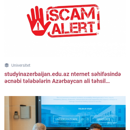
Universitet
studyinazerbaijan.edu.az nternet səhifəsində
əcnəbi tələbələrin Azərbaycan ali təhsil
müəssisələrinə qəbulunda baş verə biləcək
saxtakarlıq halları ilə mübarizə və
maarifləndirmə məqsədilə bildiriş