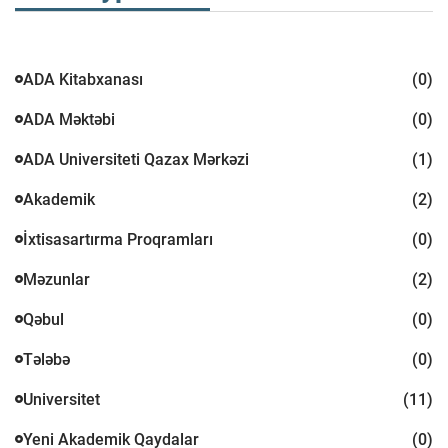
ADA Kitabxanası
(0)
ADA Məktəbi
(0)
ADA Universiteti Qazax Mərkəzi
(1)
Akademik
(2)
İxtisasartırma Proqramları
(0)
Məzunlar
(2)
Qəbul
(0)
Tələbə
(0)
Universitet
(11)
Yeni Akademik Qaydalar
(0)