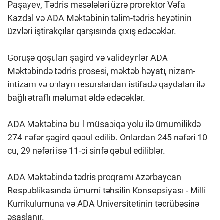
Paşayev, Tədris məsələləri üzrə prorektor Vəfa
Kazdal və ADA Məktəbinin təlim-tədris heyətinin
üzvləri iştirakçılar qarşısında çıxış edəcəklər.
Görüşə qoşulan şagird və valideynlər ADA
Məktəbində tədris prosesi, məktəb həyatı, nizam-
intizam və onlayn resurslardan istifadə qaydaları ilə
bağlı ətraflı məlumat əldə edəcəklər.
ADA Məktəbinə bu il müsabiqə yolu ilə ümumilikdə
274 nəfər şagird qəbul edilib. Onlardan 245 nəfəri 10-
cu, 29 nəfəri isə 11-ci sinfə qəbul ediliblər.
ADA Məktəbində tədris proqramı Azərbaycan
Respublikasında ümumi təhsilin Konsepsiyası - Milli
Kurrikulumuna və ADA Universitetinin təcrübəsinə
əsaslanır.