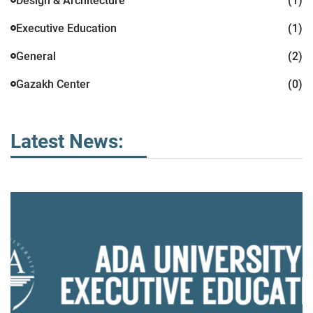
Design & Architecture
(1)
Executive Education
(1)
General
(2)
Gazakh Center
(0)
Latest News: