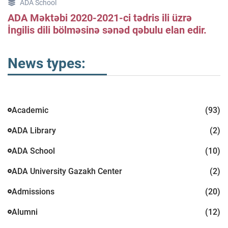
ADA School
ADA Məktəbi 2020-2021-ci tədris ili üzrə
İngilis dili bölməsinə sənəd qəbulu elan edir.
News types:
Academic
(93)
ADA Library
(2)
ADA School
(10)
ADA University Gazakh Center
(2)
Admissions
(20)
Alumni
(12)