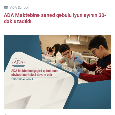
ADA School
ADA Məktəbinə sənəd qəbulu iyun ayının 30-
dək uzadıldı.