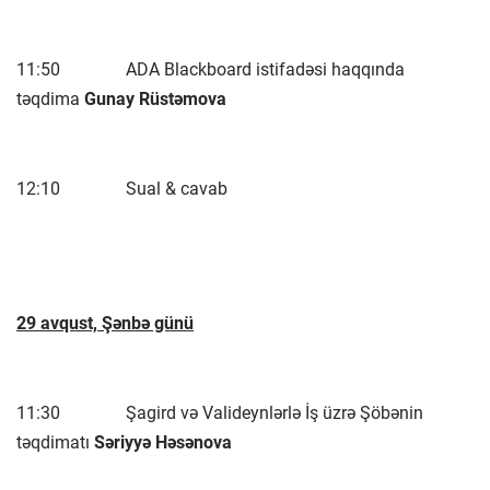
11:50 ADA Blackboard istifadəsi haqqında
təqdima
Gunay Rüstəmova
12:10 Sual & cavab
29 avqust, Şənbə günü
11:30 Şagird və Valideynlərlə İş üzrə Şöbənin
təqdimatı
Səriyyə Həsənova