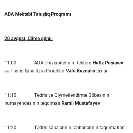
ADA Məktəbi Tanışlıq Proqramı
28 avqust, C
ümə
günü
11:00 ADA Universitetinin Rektoru
Hafiz Paşayev
və Tədris İşləri üzrə Prorektor
Vəfa Kazdalın
çıxışı
11:10 Tədris və Qiymətləndirmə Şöbəsinin
nümayəndəsinin təqdimatı
Ramil Mustafayev
11:20 Tədris şöbələrinin rəhbərlərinin təqdimatları