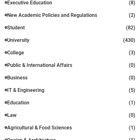
Executive Education
(8)
New Academic Policies and Regulations
(2)
Student
(82)
University
(430)
College
(3)
Public & International Affairs
(0)
Business
(0)
IT & Engineering
(5)
Education
(1)
Law
(0)
Agricultural & Food Sciences
(1)