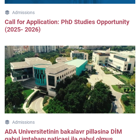
Admissions
Call for Application: PhD Studies Opportunity
(2025- 2026)
Admissions
ADA Universitetinin bakalavr pilləsinə DİM
qəbul imtahanı nəticəsi ilə qəbul olmuş