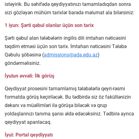
istəyirik. Bu səhifədə qeydiyyatınızı tamamladıqdan sonra
sizi gözləyən mühüm tarixlər barədə məlumat ala bilərsiniz:
1 iyun: Şərti qəbul olanlar üçün son tarix
Şərti qəbul alan tələbələrin ingilis dili imtahan nəticəsini
təqdim etməsi üçün son tarix. İmtahan nəticəsini Tələbə
Qəbulu şöbəsinə (
admissions@ada.edu.az
)
göndərməlisiniz.
İyulun əvvəli: İlk görüş
Qeydiyyat prosesini tamamlamış tələbələrlə qeyri-rəsmi
formatda görüş keçiriləcək. Bu tədbirdə siz öz fakültənizin
dekanı və müəllimləri ilə görüşə biləcək və qrup
yoldaşlarınızı tanıma şansı əldə edəcəksiniz. Tədbirə ayrıca
qeydiyyat aparılacaq.
İyul: Portal qeydiyyatı