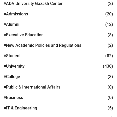
ADA University Gazakh Center
(2)
Admissions
(20)
Alumni
(12)
Executive Education
(8)
New Academic Policies and Regulations
(2)
Student
(82)
University
(430)
College
(3)
Public & International Affairs
(0)
Business
(0)
IT & Engineering
(5)