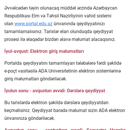
Əvvəlcədən təyin olunacaq müddət ərzində Azərbaycan
Respublikası Elm və Təhsil Nazirliyinin vahid sistemi
olan
www.portal.edu.az
ünvanında qeydiyyatınızı
tamamlamalısınız. Tarixlər elan olunduqda qeydiyyat
prosesi ilə əlaqədar bizdən əlavə məlumat alacaqsınız.
İyul-avqust: Elektron giriş məlumatları
Portalda qeydiyyatını tamamlayan tələbələrə fərdi şəkildə
e-poçt vasitəsilə ADA Universitetinin elektron sistemlərinə
giriş məlumatları göndəriləcək.
İyulun sonu - avqustun əvvəli: Dərslərə qeydiyyat
Bu tarixlərdə elektron şəkildə dərslərə qeydiyyatdan
keçməlisiniz. Qeydiyyat barədə məlumat sizin ADA elektron
ünvanınıza göndəriləcək.