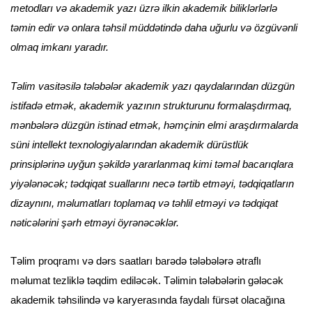
metodları və akademik yazı üzrə ilkin akademik biliklərlərlə
təmin edir və onlara təhsil müddətində daha uğurlu və özgüvənli
olmaq imkanı yaradır.
Təlim vasitəsilə tələbələr akademik yazı qaydalarından düzgün
istifadə etmək, akademik yazının strukturunu formalaşdırmaq,
mənbələrə düzgün istinad etmək, həmçinin elmi araşdırmalarda
süni intellekt texnologiyalarından akademik dürüstlük
prinsiplərinə uyğun şəkildə yararlanmaq kimi təməl bacarıqlara
yiyələnəcək; tədqiqat suallarını necə tərtib etməyi, tədqiqatların
dizaynını, məlumatları toplamaq və təhlil etməyi və tədqiqat
nəticələrini şərh etməyi öyrənəcəklər.
Təlim proqramı və dərs saatları barədə tələbələrə ətraflı
məlumat tezliklə təqdim ediləcək. Təlimin tələbələrin gələcək
akademik təhsilində və karyerasında faydalı fürsət olacağına