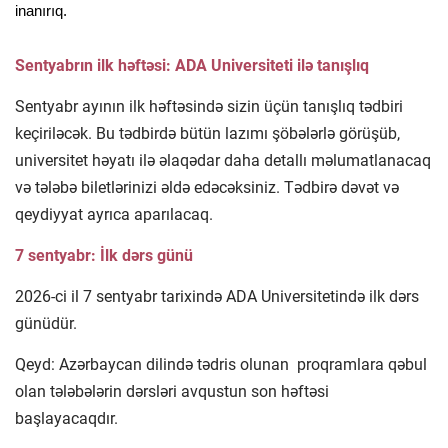
inanırıq.
Sentyabrın ilk həftəsi: ADA Universiteti ilə tanışlıq
Sentyabr ayının ilk həftəsində sizin üçün tanışlıq tədbiri
keçiriləcək. Bu tədbirdə bütün lazımı şöbələrlə görüşüb,
universitet həyatı ilə əlaqədar daha detallı məlumatlanacaq
və tələbə biletlərinizi əldə edəcəksiniz. Tədbirə dəvət və
qeydiyyat ayrıca aparılacaq.
7 sentyabr: İlk dərs günü
2026-ci il 7 sentyabr tarixində ADA Universitetində ilk dərs
günüdür.
Qeyd: Azərbaycan dilində tədris olunan proqramlara qəbul
olan tələbələrin dərsləri avqustun son həftəsi
başlayacaqdır.