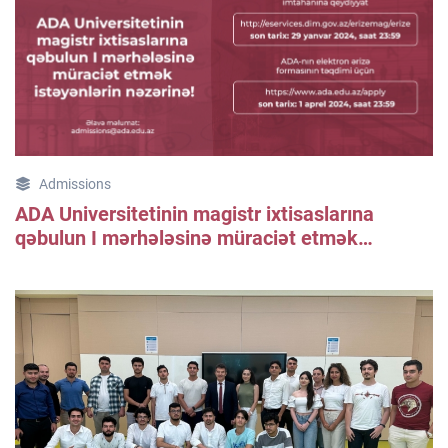
Admissions
ADA Universitetinin magistr ixtisaslarına
qəbulun I mərhələsinə müraciət etmək
istəyənlərin nəzərinə