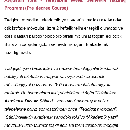
Avqustun sonu - sentyabrın əvvəli: Semestrə Hazırlıq
Proqramı (Pre-degree Course)
Tədqiqat metodları, akademik yazı və süni intellekt alətlərindən
etik istifadə mövzuları üzrə 2 həftəlik təlimlər təşkil olunacaq və
dərs saatları barədə tələbələrə ətraflı məlumat təqdim ediləcək.
Bu, sizin qarşıdan gələn semestriniz üçün ilk akademik
hazırlığınızdır.
Tədqiqat, yazı bacarıqları və müasir texnologiyalarla işləmək
qabiliyyəti tələbələrin magistr səviyyəsində akademik
müvəffəqiyyət qazanması üçün fundamental əhəmiyyətə
malikdir. Bu bacarıqların inkişaf etdirilməsi üçün “Tələbələrə
Akademik Dəstək Şöbəsi” yeni qəbul olunmuş magistr
tələbələrinə payız semesterindən öncə “Tədqiqat metodları”,
"Süni intellektin akademik sahədəki rolu"və “Akademik yazı”
mövzuları üzrə təlimlər təşkil edir. Bu təlim tələbələri tədqiqat