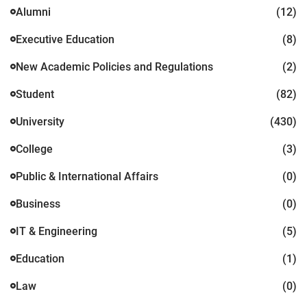
Alumni
(12)
Executive Education
(8)
New Academic Policies and Regulations
(2)
Student
(82)
University
(430)
College
(3)
Public & International Affairs
(0)
Business
(0)
IT & Engineering
(5)
Education
(1)
Law
(0)