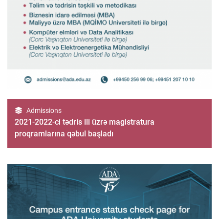
Admissions
2021-2022-ci tədris ili üzrə magistratura
proqramlarına qəbul başladı