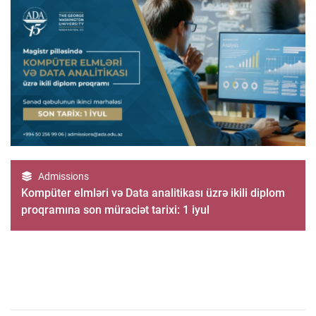
Admissions
Kompüter elmləri və Data analitikası üzrə ikili diplom
proqramına son müraciət tarixi: 1 iyul