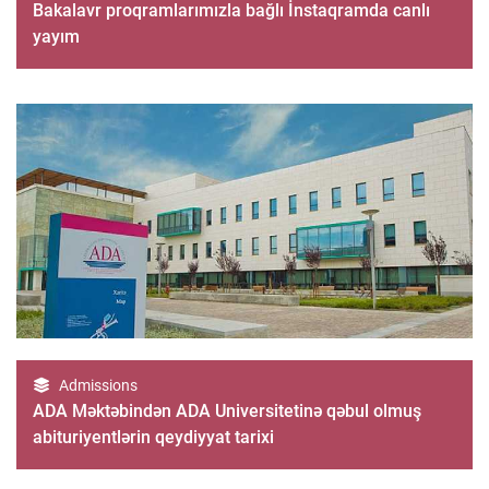
Bakalavr proqramlarımızla bağlı İnstaqramda canlı
yayım
Admissions
ADA Məktəbindən ADA Universitetinə qəbul olmuş
abituriyentlərin qeydiyyat tarixi