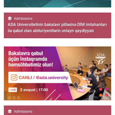
Admissions
ADA Universitetinin bakalavr pilləsinə DİM imtahanları
ilə qəbul olan abituriyentlərin onlayn qeydiyyatı
Admissions