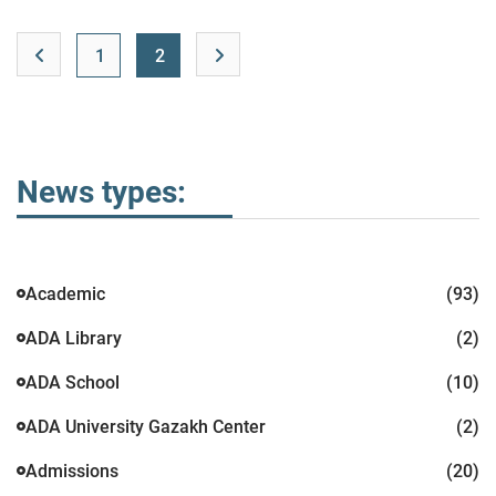
1
2
News types:
Academic
(93)
ADA Library
(2)
ADA School
(10)
ADA University Gazakh Center
(2)
Admissions
(20)